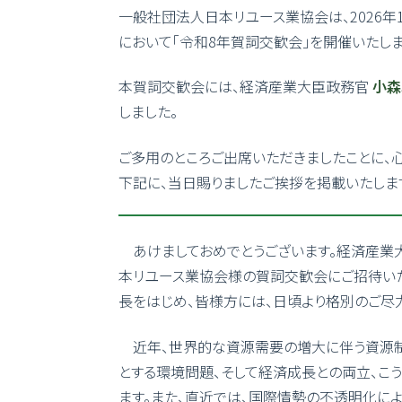
一般社団法人日本リユース業協会は、2026年
において「令和8年賀詞交歓会」を開催いたしま
本賀詞交歓会には、経済産業大臣政務官
小森
しました。
ご多用のところご出席いただきましたことに、
下記に、当日賜りましたご挨拶を掲載いたしま
あけましておめでとうございます。経済産業
本リユース業協会様の賀詞交歓会にご招待いた
長をはじめ、皆様方には、日頃より格別のご尽
近年、世界的な資源需要の増大に伴う資源制
とする環境問題、そして経済成長との両立、こ
ます。また、直近では、国際情勢の不透明化に