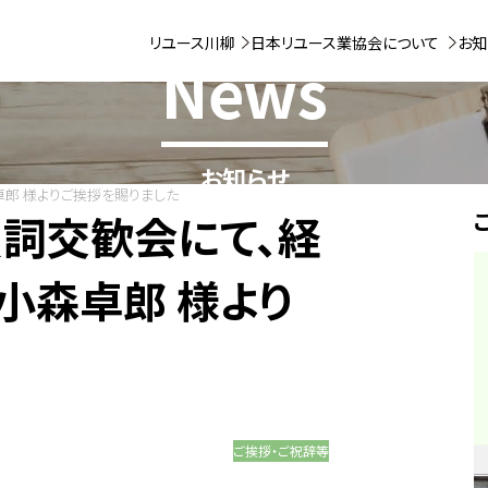
リユース川柳
日本リユース業協会について
お知
News
お知らせ
卓郎 様よりご挨拶を賜りました
賀詞交歓会にて、経
小森卓郎 様より
ご挨拶・ご祝辞等