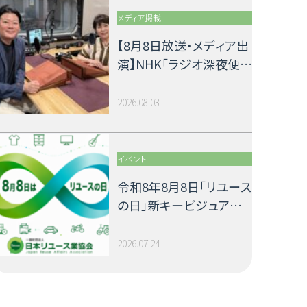
メディア掲載
【8月8日放送・メディア出
演】NHK「ラジオ深夜便」
に当協会会長 小林泰士
が出演します
2026.08.03
イベント
令和8年8月8日「リユース
の日」新キービジュアル
公開のお知らせ
2026.07.24