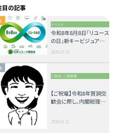
注目の記事
イベント
令和8年8月8日「リユース
の日」新キービジュアル
公開のお知らせ
2026.07.24
ご挨拶・ご祝辞等
【ご祝電】令和8年賀詞交
歓会に際し、内閣総理大
臣 高市早苗 様より祝電
を頂戴いたしました
2026.01.21